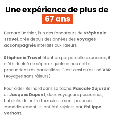
Une expérience de plus de
67 ans
Bernard Barbier, l’un des fondateurs de
Stéphanie
Travel
, crée depuis des années des
voyages
accompagnés
interdits aux râleurs.
Stéphanie Travel
étant en perpétuelle expansion, il
a été décidé de séparer quelque peu cette
production très particulière. C’est ainsi qu’est né
VSR
(
v
oyages
s
ans
r
âleurs).
Pour aider Bernard dans sa tâche,
Pascale Dujardin
et
Jacques Dupont
, deux voyageurs passionnés,
habitués de cette formule, se sont proposés
immédiatement. Ils ont été rejoints par
Philippe
Verhost
.