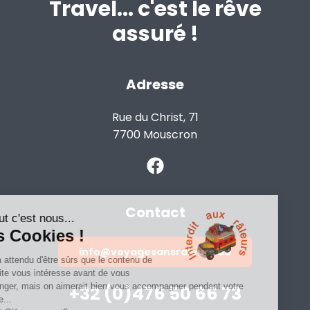
Travel... c'est le rêve
assuré !
Adresse
Rue du Christ, 71
7700 Mouscron
Contact
info@voyagesansraleurs.be
+32 (0)476 50 66 73