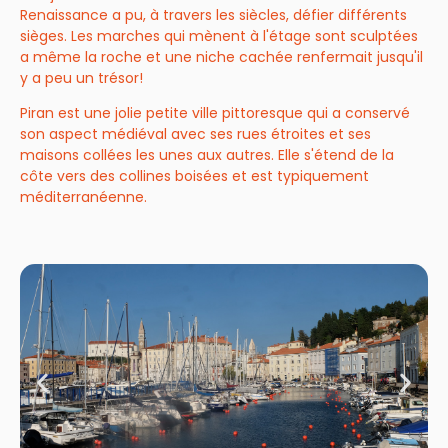
Renaissance a pu, à travers les siècles, défier différents
sièges. Les marches qui mènent à l'étage sont sculptées
a même la roche et une niche cachée renfermait jusqu'il
y a peu un trésor!
Piran est une jolie petite ville pittoresque qui a conservé
son aspect médiéval avec ses rues étroites et ses
maisons collées les unes aux autres. Elle s'étend de la
côte vers des collines boisées et est typiquement
méditerranéenne.