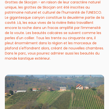
Grottes de Skocjan - en raison de leur caractère naturel
unique, les grottes de Skocjan ont été inscrites au
patrimoine naturel et culturel de l'humanité de l'UNESCO.
Le gigantesque canyon constitue la deuxième partie de la
cavité. Là, les eaux vives de la rivière Reka travaillent
encore la roche dans un fracas amplifié par l’immensité
de la voute. Les beautés calcaires se suivent comme les
perles d'un collier. Tous les trente ou cinquante ans, il
pleut énormément dans la région et les morceaux de
plafond s'effondrent alors, créant de nouvelles chambres.
Dans le parc, vous pourrez admirer aussi les beautés du
monde karstique extérieur.