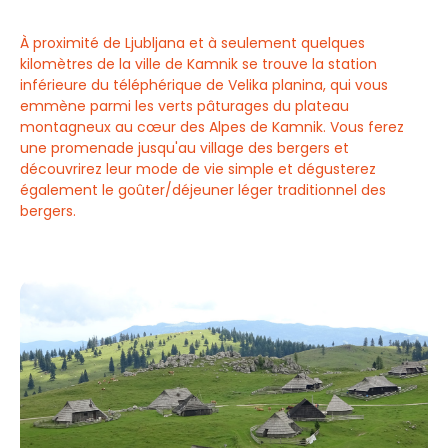
À proximité de Ljubljana et à seulement quelques
kilomètres de la ville de Kamnik se trouve la station
inférieure du téléphérique de Velika planina, qui vous
emmène parmi les verts pâturages du plateau
montagneux au cœur des Alpes de Kamnik. Vous ferez
une promenade jusqu'au village des bergers et
découvrirez leur mode de vie simple et dégusterez
également le goûter/déjeuner léger traditionnel des
bergers.