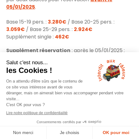
05/01/2025
.
Base 15-19 pers. :
3.280€
/ Base 20-25 pers. :
3.059€
/ Base 25-29 pers. :
2.924€
Supplément single :
462€
Supplément réservation
: après le 05/01/2025 :
50€
après le 01/02/2025 :
75€
Réduction de 60€ par personne
: si vous ne
souhaitez pas le transfert à l'aéroport
Nombre de voyageurs est limité à
27
Nos prix comprennent
• Le transfert avec prise en charge à domicile dans